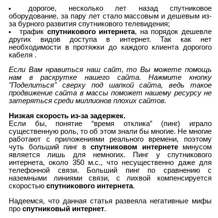
дорогое, несколько лет назад спутниковое
оборудование, за пару лет стало массовым и дешевым из-
за бурного развития спутникового телевидения;
трафик
спутникового интернета
, на порядок дешевле
других видов доступа в интернет. Так как нет
необходимости в протяжки до каждого клиента дорогого
кабеля .
Если Вам нравиться наш сайт, то Вы можете помощь
нам в раскрутке нашего сайта. Нажмите кнопку
"Поделиться" сверху под шапкой сайта, ведь такое
продвижение сайта в массы поможет нашему ресурсу не
затеряться среди миллионов плохих сайтов.
Низкая скорость из-за задержек.
Если бы, понятие “время отклика” (пинг) играло
существенную роль, то об этом знали бы многие. Не многие
работают с приложениями реального времени, поэтому
чуть больший пинг в
спутниковом интернете
минусом
является лишь для немногих. Пинг у спутникового
интернета, около 350 м.с., что несущественно даже для
телефонной связи. Больший пинг по сравнению с
наземными линиями связи, с лихвой компенсируется
скоростью
спутникового интернета
.
Надеемся, что данная статья развеяла негативные мифы
про
спутниковый интернет
.