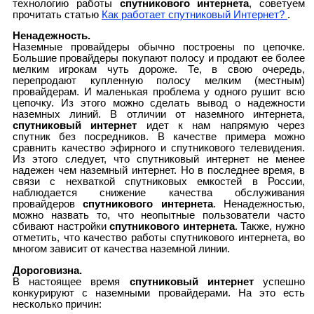
технологию работы
спутникового интернета
, советуем
прочитать статью
Как работает спутниковый Интернет?
.
Ненадежность.
Наземные провайдеры обычно построены по цепочке.
Большие провайдеры покупают полосу и продают ее более
мелким игрокам чуть дороже. Те, в свою очередь,
перепродают купленную полосу мелким (местным)
провайдерам. И маленькая проблема у одного рушит всю
цепочку. Из этого можно сделать вывод о надежности
наземных линий. В отличии от наземного интернета,
спутниковый интернет
идет к нам напрямую через
спутник без посредников. В качестве примера можно
сравнить качество эфирного и спутникового телевидения.
Из этого следует, что спутниковый интернет не менее
надежен чем наземный интернет. Но в последнее время, в
связи с нехваткой спутниковых емкостей в России,
наблюдается снижение качества обслуживания
провайдеров
спутникового интернета
. Ненадежностью,
можно назвать то, что неопытные пользователи часто
сбивают настройки
спутникового интернета
. Также, нужно
отметить, что качество работы спутникового интернета, во
многом зависит от качества наземной линии.
Дороговизна.
В настоящее время
спутниковый интернет
успешно
конкурируют с наземными провайдерами. На это есть
несколько причин: