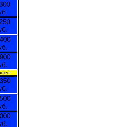
300
уб.
250
уб.
400
уб.
900
уб.
лиент
350
уб.
500
уб.
000
уб.