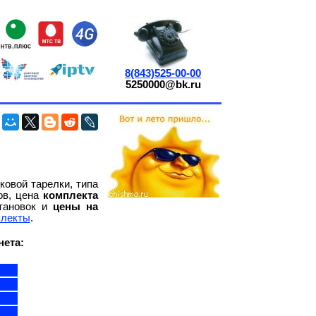
8(843)525-00-00
5250000@bk.ru
ковой тарелки, типа
ов, цена
комплекта
тановок и
цены на
плекты
.
нета: