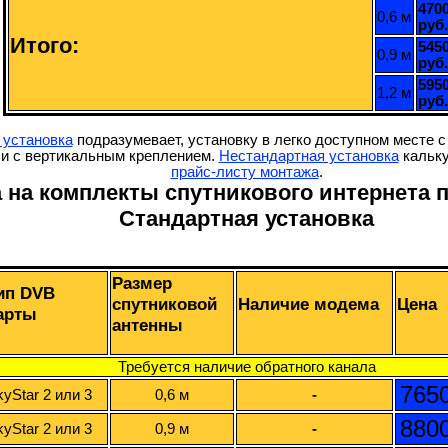
470
0,6 м
руб.
Итого:
545
0,9 м
руб.
595
1,2 м
руб.
 установка
подразумевает, установку в легко доступном месте с 
и с вертикальным креплением.
Нестандартная установка
кальку
прайс-листу монтажа
.
 на комплекты спутникового интернета 
Стандартная установка
Размер
ип DVB
спутниковой
Наличие модема
Цена
арты
антенны
Требуется наличие обратного канала
7650
kyStar 2 или 3
0,6 м
-
8800
kyStar 2 или 3
0,9 м
-