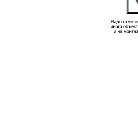
Надо отметит
иного объек
и на монта