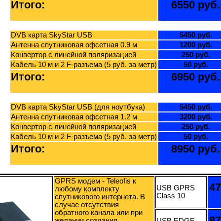
Итого:
6550 руб.
DVB карта SkyStar USB
5450 руб.
Антенна спутниковая офсетная 0.9 м
1200 руб.
Конвертор с линейной поляризацией
250 руб.
Кабель 10 м и 2 F-разъема (5 руб. за метр)
50 руб.
Итого:
6950 руб.
DVB карта SkyStar USB (для ноутбука)
5450 руб.
Антенна спутниковая офсетная 1.2 м
3200 руб.
Конвертор с линейной поляризацией
250 руб.
Кабель 10 м и 2 F-разъема (5 руб. за метр)
50 руб.
Итого:
8950 руб.
GPRS модем - Teleofis к
47
USB GPRS
любому комплекту
Class 10
спутникового интернета. В
случае отсутствия
обратного канала или при
87
желании создания
USB EDGE