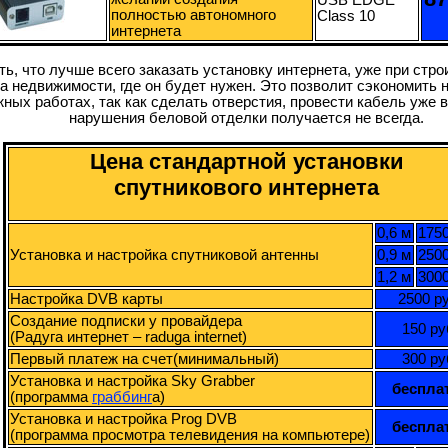
полностью автономного
Class 10
интернета
ь, что лучше всего заказать установку интернета, уже при стр
та недвижимости, где он будет нужен. Это позволит сэкономить 
жных работах, так как сделать отверстия, провести кабель уже в
нарушения беловой отделки получается не всегда.
Цена стандартной установки
спутникового интернета
0,6 м
1750
Установка и настройка спутниковой антенны
0,9 м
2500
1,2 м
3000
Настройка DVB карты
2500 р
Создание подписки у провайдера
150 ру
(Радуга интернет – raduga internet)
Первый платеж на счет(минимальный)
300 ру
Установка и настройка Sky Grabber
беспла
(программа
граббинг
а)
Установка и настройка Prog DVB
беспла
(программа просмотра телевидения на компьютере)