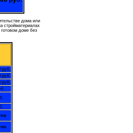
оительстве дома или
на стройматериалах
 готовом доме без
 руб.
 руб.
 руб.
уб.
б.
б.
тно
тно