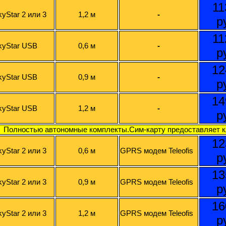
11
kyStar 2 или 3
1,2 м
-
р
11
kyStar USB
0,6 м
-
р
12
kyStar USB
0,9 м
-
р
14
kyStar USB
1,2 м
-
р
Полностью автономные комплекты.Сим-карту предоставляет к
12
kyStar 2 или 3
0,6 м
GPRS модем Teleofis
р
13
kyStar 2 или 3
0,9 м
GPRS модем Teleofis
р
16
kyStar 2 или 3
1,2 м
GPRS модем Teleofis
р