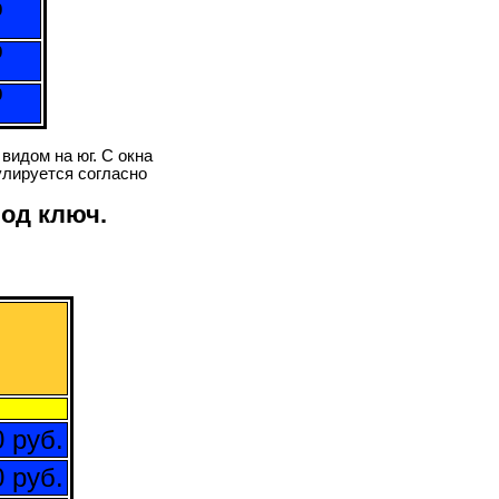
0
0
0
видом на юг. С окна
лируется согласно
под ключ.
 руб.
 руб.