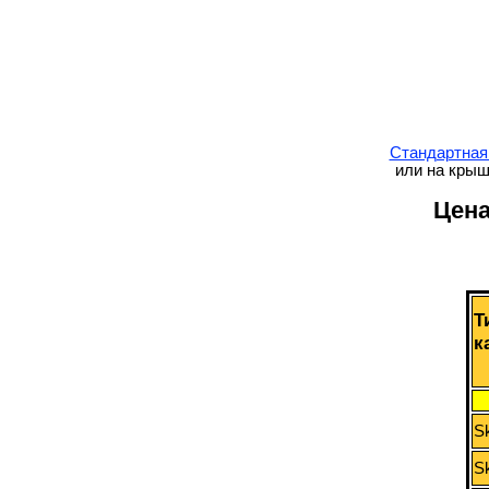
Стандартная
или на крыш
Цена
Т
к
S
S